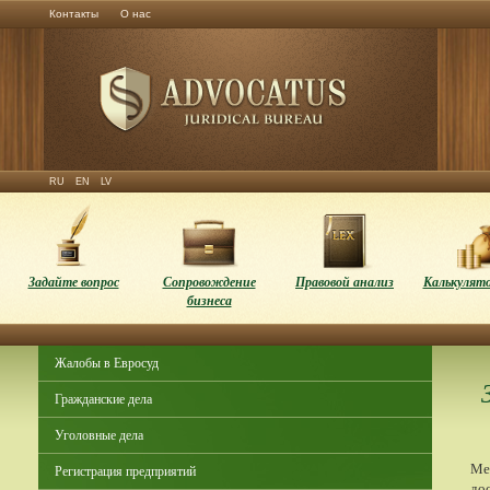
Контакты
О нас
RU
EN
LV
Задайте вопрос
Сопровождение
Правовой анализ
Калькулято
бизнеса
Жалобы в Евросуд
Гражданские дела
Уголовные дела
Ме
Регистрация предприятий
до