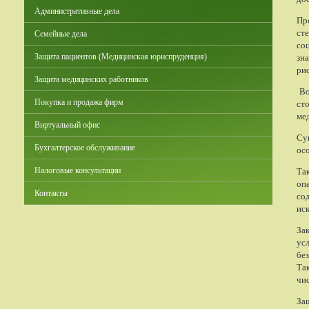
Административные дела
Пр
ст
Семейные дела
со
зн
Защита пациентов (Медицинская юриспруденция)
ри
Защита медицинских работников
Во
Покупка и продажа фирм
ст
ме
Виртуальный офис
Су
Бухгалтерское обслуживание
ос
Та
Налоговые консультации
опа
Контакты
со
ис
За
ус
бе
Та
чи
За