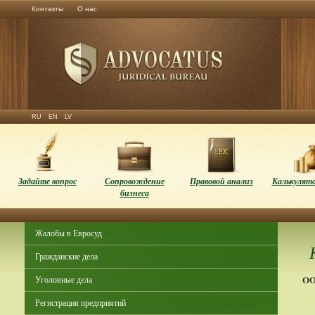
Контакты
О нас
RU
EN
LV
Задайте вопрос
Сопровождение
Правовой анализ
Калькулято
бизнеса
Жалобы в Евросуд
Гражданские дела
OO
Уголовные дела
Регистрация предприятий